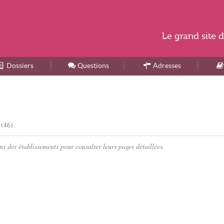
Le
grand site
d
Dossiers
Accueil
Questions
Adresses
 (46)
s des établissements pour consulter leurs pages détaillées.