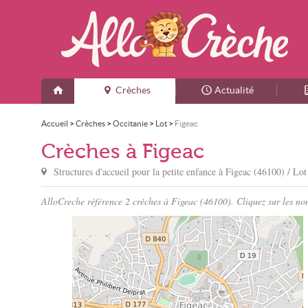
Crèches
Actualité
Accueil
>
Crèches
>
Occitanie
>
Lot
>
Figeac
Crèches à Figeac
Structures d'accueil pour la petite enfance à
Figeac
(46100) / Lot
AlloCreche référence 2 crèches à Figeac (46100). Cliquez sur les nom