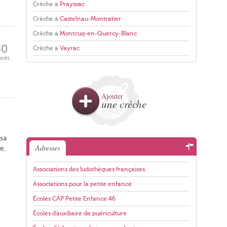
Crèche à
Prayssac
Crèche à
Castelnau-Montratier
Crèche à
Montcuq-en-Quercy-Blanc
30
Crèche à
Vayrac
aces
Ajouter
une crèche
 sa
Adresses
e,
Associations des ludothèques françaises
Associations pour la petite enfance
Écoles CAP Petite Enfance 46
Écoles d'auxiliaire de puériculture