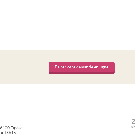
Faire votre demande en ligne
pl
6100
Figeac
5 à 18h15