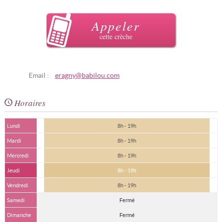
Appeler
cette crèche
Email :
eragny@babilou.com
Horaires
Lundi
8h - 19h
Mardi
8h - 19h
Mercredi
8h - 19h
Jeudi
8h - 19h
Vendredi
8h - 19h
Samedi
Fermé
Dimanche
Fermé