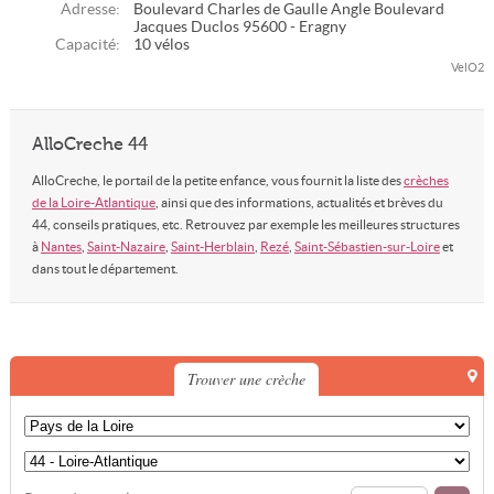
Adresse:
Boulevard Charles de Gaulle Angle Boulevard
Jacques Duclos 95600 - Eragny
Capacité:
10 vélos
VelO2
AlloCreche 44
AlloCreche, le portail de la petite enfance, vous fournit la liste des
crèches
de la Loire-Atlantique
, ainsi que des informations, actualités et brèves du
44, conseils pratiques, etc. Retrouvez par exemple les meilleures structures
à
Nantes
,
Saint-Nazaire
,
Saint-Herblain
,
Rezé
,
Saint-Sébastien-sur-Loire
et
dans tout le département.
Trouver une crèche