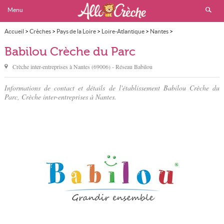
Menu
Accueil
>
Crèches
>
Pays de la Loire
>
Loire-Atlantique
>
Nantes
>
Babilou Crèche du Parc
Babilou Crèche du Parc
Crèche inter-entreprises à
Nantes
(
69006
) - Réseau
Babilou
Informations de contact et détails de l'établissement Babilou Crèche du
Parc, Crèche inter-entreprises à Nantes.