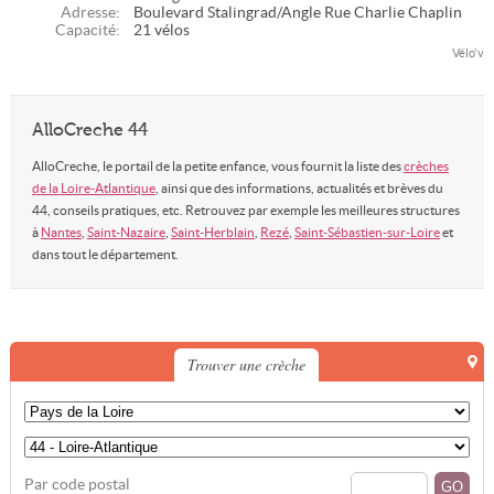
Adresse:
Boulevard Stalingrad/Angle Rue Charlie Chaplin
Capacité:
21 vélos
Vélo'v
AlloCreche 44
AlloCreche, le portail de la petite enfance, vous fournit la liste des
crèches
de la Loire-Atlantique
, ainsi que des informations, actualités et brèves du
44, conseils pratiques, etc. Retrouvez par exemple les meilleures structures
à
Nantes
,
Saint-Nazaire
,
Saint-Herblain
,
Rezé
,
Saint-Sébastien-sur-Loire
et
dans tout le département.
Trouver une crèche
Par code postal