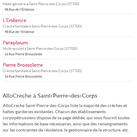
Halte-garderie à
Saint-Pierre-des-Corps
(
37700
)
98 Rue de l'Éridence
L'Eridence
Crèche familiale à
Saint-Pierre-des-Corps
(
37700
)
98 Rue de l'Eridence
Pataploum
Multi-accueil à
Saint-Pierre-des-Corps
(
37700
)
16 Rue Pierre Brossolette
Pierre Brossolette
Crèche familiale à
Saint-Pierre-des-Corps
(
37700
)
16 Rue Pierre Brossolette
AlloCreche à Saint-Pierre-des-Corps
AlloCreche Saint-Pierre-des-Corps liste la majorité des crèches et
haltes-garderies existantes. Chacun des établissements
corpopétrussiens dispose de sa page dédiée, qui vous fournit toutes
les informations de base nécessaires, ainsi que des renseignements
sur les contraintes de résidence, le gestionnaire de la structure, etc.