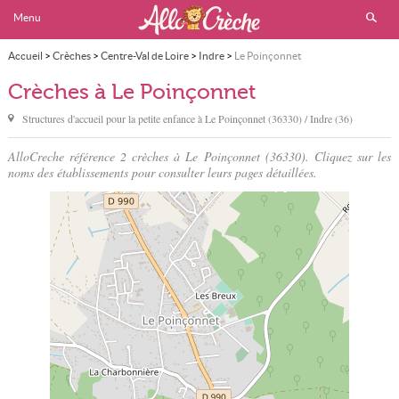
Menu
Accueil
>
Crèches
>
Centre-Val de Loire
>
Indre
>
Le Poinçonnet
Crèches à Le Poinçonnet
Structures d'accueil pour la petite enfance à
Le Poinçonnet
(36330) / Indre (36)
AlloCreche référence 2 crèches à Le Poinçonnet (36330). Cliquez sur les
noms des établissements pour consulter leurs pages détaillées.