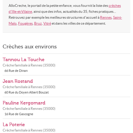
AlloCreche, le portail de la petite enfance, vous fournit la liste des
crèches
d'Ille-et-Vilaine
, ainsi que des infos, actualités du 35, fiches pratiques...
Retrouvez par exemple les meilleures structures d'accueil à
Rennes
,
Saint-
Malo
,
Fougères
,
Bruz
,
Vitré
et dans les villes de ce département.
Crèches aux environs
Tannou La Touche
Crèche familiale à
Rennes
(
35000
)
66 Rue de Dinan
Jean Rostand
Crèche familiale à
Rennes
(
35000
)
60 Rue du Doyen Albert Bouzat
Pauline Kergomard
Crèche familiale à
Rennes
(
35000
)
16 Rue de Gascogne
La Poterie
Crèche familiale à
Rennes
(
35000
)