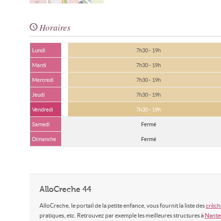
Horaires
Lundi
7h30 - 19h
Mardi
7h30 - 19h
Mercredi
7h30 - 19h
Jeudi
7h30 - 19h
Vendredi
7h30 - 19h
Samedi
Fermé
Dimanche
Fermé
AlloCreche 44
AlloCreche, le portail de la petite enfance, vous fournit la liste des
crèche
pratiques, etc. Retrouvez par exemple les meilleures structures à
Nante