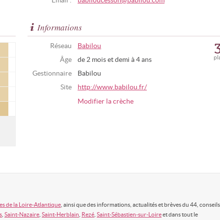
Email :
babiloucesson@babilou.com
Informations
Réseau
Babilou
pl
Âge
de 2 mois et demi à 4 ans
Gestionnaire
Babilou
Site
http://www.babilou.fr/
Modifier la crèche
s de la Loire-Atlantique
, ainsi que des informations, actualités et brèves du 44, conseils
s
,
Saint-Nazaire
,
Saint-Herblain
,
Rezé
,
Saint-Sébastien-sur-Loire
et dans tout le