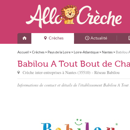
Crèches
Actualité
Accueil
>
Crèches
>
Pays de la Loire
>
Loire-Atlantique
>
Nantes
>
Babilou 
Babilou A Tout Bout de C
Crèche inter-entreprises à
Nantes
(
35510
) - Réseau
Babilou
Informations de contact et détails de l'établissement Babilou A Tout