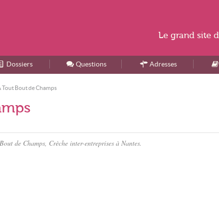
Le
grand site
d
Dossiers
Accueil
Questions
Adresses
A Tout Bout de Champs
hamps
 Bout de Champs, Crèche inter-entreprises à Nantes.