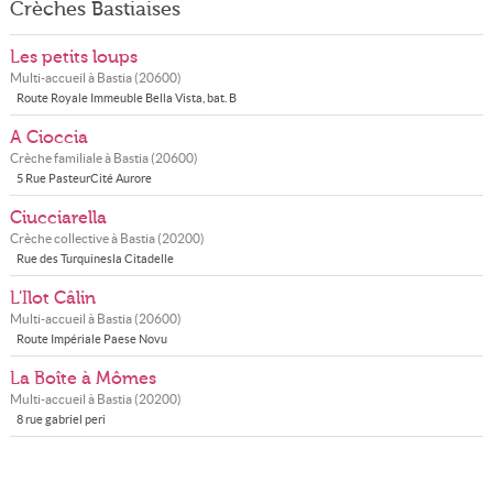
Crèches Bastiaises
Les petits loups
Multi-accueil à
Bastia
(
20600
)
Route Royale Immeuble Bella Vista, bat. B
A Cioccia
Crèche familiale à
Bastia
(
20600
)
5 Rue PasteurCité Aurore
Ciucciarella
Crèche collective à
Bastia
(
20200
)
Rue des Turquinesla Citadelle
L'Ilot Câlin
Multi-accueil à
Bastia
(
20600
)
Route Impériale Paese Novu
La Boîte à Mômes
Multi-accueil à
Bastia
(
20200
)
8 rue gabriel peri