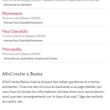
Micro-crèche à
Bastia
(
20600
) - Réseau
Chérubins, réseau de micro-crèches
Avenue de la Libération
Montesoro
Multi-accueil à
Bastia
(
20200
)
Avenue Paul GiacobbiMontesoro
Paul Giacobbi
Crèche collective à
Bastia
(
20600
)
Avenue Paul GiacobbiMontesoro
Principellu
Multi-accueil à
Bastia
(
20200
)
Immeuble Les Asphodèles Impasse des Ecoles
AlloCreche à Bastia
AlloCreche Bastia liste la plupart des haltes-garderies et crèches
existantes. Chacune des structures bastiaises a sa page dédiée, qui
vous fournit toutes les informations de base dont vous aurez besoin,
ainsi que des renseignements sur le type d'accueil, l'âge des enfants
accueillis, etc.