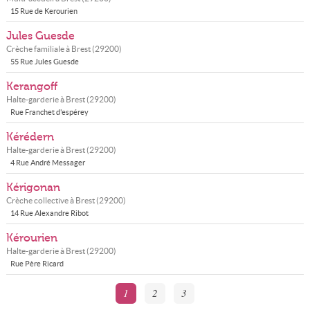
15 Rue de Kerourien
Jules Guesde
Crèche familiale à
Brest
(
29200
)
55 Rue Jules Guesde
Kerangoff
Halte-garderie à
Brest
(
29200
)
Rue Franchet d'espérey
Kérédern
Halte-garderie à
Brest
(
29200
)
4 Rue André Messager
Kérigonan
Crèche collective à
Brest
(
29200
)
14 Rue Alexandre Ribot
Kérourien
Halte-garderie à
Brest
(
29200
)
Rue Père Ricard
1
2
3