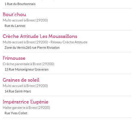
1 Rue du Bourbonnais
Bout'chou
Multi-accueil à
Brest
(
29200
)
Rue du Lannoc
Crèche Attitude Les Moussaillons
Multi-accueil à
Brest
(
29200
) - Réseau
Crèche Attitude
Zone du Vernis265 rue Pierre Rivoalon
Frimousse
Crèche parentale à
Brest
(
29200
)
13 Rue Monseigneur Graveran
Graines de soleil
Multi-accueil à
Brest
(
29200
)
14 Rue Saint-Marc
Impératrice Eugénie
Halte-garderie à
Brest
(
29200
)
Rue Yves Collet