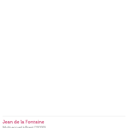
Jean de la Fontaine
Multi-accueil à
Brest
(
29200
)