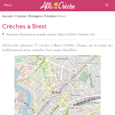
Menu
Accueil
>
Crèches
>
Bretagne
>
Finistère
>
Brest
Crèches à Brest
Structures d'accueil pour la petite enfance à
Brest
(29200) / Finistère (29)
AlloCreche référence 27 crèches à Brest (29200). Cliquez sur les noms des
établissements pour consulter leurs pages détaillées.