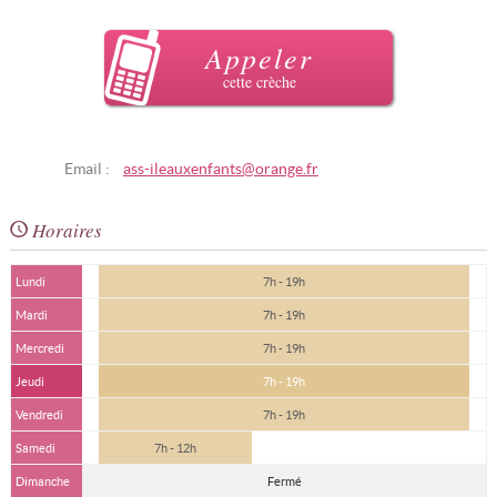
Appeler
cette crèche
Email :
ass-ileauxenfants@orange.fr
Horaires
Lundi
7h - 19h
Mardi
7h - 19h
Mercredi
7h - 19h
Jeudi
7h - 19h
Vendredi
7h - 19h
Samedi
7h - 12h
Dimanche
Fermé