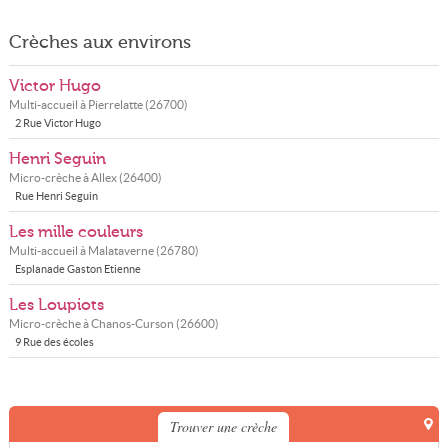
Crèches aux environs
Victor Hugo
Multi-accueil à
Pierrelatte
(
26700
)
2 Rue Victor Hugo
Henri Seguin
Micro-crèche à
Allex
(
26400
)
Rue Henri Seguin
Les mille couleurs
Multi-accueil à
Malataverne
(
26780
)
Esplanade Gaston Etienne
Les Loupiots
Micro-crèche à
Chanos-Curson
(
26600
)
9 Rue des écoles
Trouver une crèche