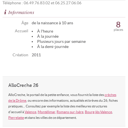
Téléphone : 06.49.76.83.02 et 06.25.27.06.06
Informations
8
Âge
de la naissance à 10 ans
places
Accueil
À l'heure
À la journée
Plusieurs jours par semaine
À la demi-journée
Création
2011
AlloCreche 26
AlloCreche, le portail de la petite enfance, vous fournit la liste des
crèches
de la Drôme
, ou encore des informations, actualités et brèves du 26, fiches
pratiques... Consultez par exemple la liste des meilleures structures
d'accueil à
Valence
,
Montélimar
,
Romans-sur-Isère
,
Bourg-lès-Valence
,
Pierrelatte
et dans les villes de ce département.