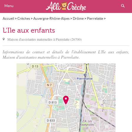
Menu
Accueil
>
Crèches
>
Auvergne-Rhône-Alpes
>
Drôme
>
Pierrelatte
>
L'Ile aux enfants
L'Ile aux enfants
Maison d'assistantes maternelles à
Pierrelatte
(
26700
)
Informations de contact et détails de l'établissement L'Ile aux enfants,
Maison d'assistantes maternelles à Pierrelatte.