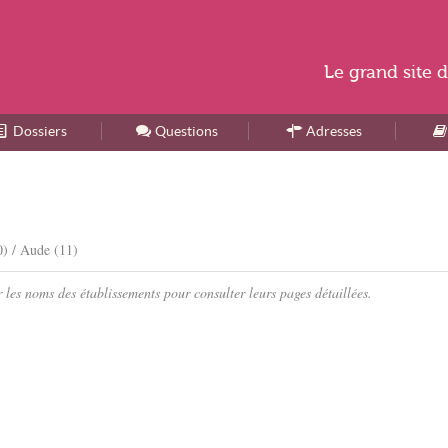
Le
grand site
d
Dossiers
Accueil
Questions
Adresses
) / Aude (11)
les noms des établissements pour consulter leurs pages détaillées.