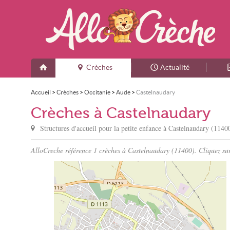
Crèches
Actualité
Accueil
>
Crèches
>
Occitanie
>
Aude
>
Castelnaudary
Crèches à Castelnaudary
Structures d'accueil pour la petite enfance à
Castelnaudary
(11400
AlloCreche référence 1 crèches à Castelnaudary (11400). Cliquez sur 