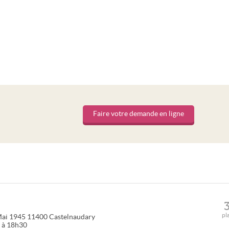
Faire votre demande en ligne
pl
Mai 1945
11400
Castelnaudary
0 à 18h30