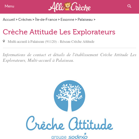
Menu
Accueil
>
Crèches
>
Île-de-France
>
Essonne
>
Palaiseau
>
Crèche Attitude Les Explorateurs
Crèche Attitude Les Explorateurs
Multi-accueil à
Palaiseau
(
91120
) - Réseau
Crèche Attitude
Informations de contact et détails de l'établissement Crèche Attitude Les
Explorateurs, Multi-accueil à Palaiseau.