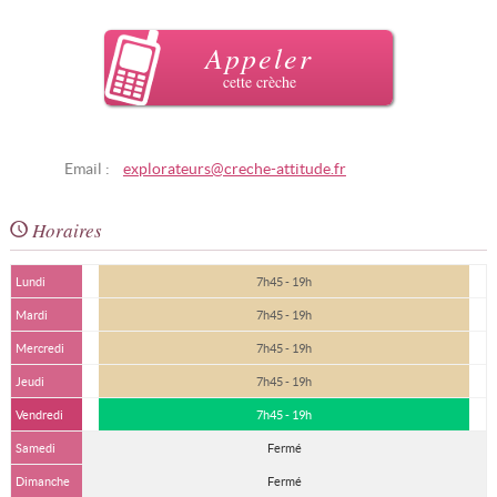
Appeler
cette crèche
Email :
explorateurs@creche-attitude.fr
Horaires
Lundi
7h45 - 19h
Mardi
7h45 - 19h
Mercredi
7h45 - 19h
Jeudi
7h45 - 19h
Vendredi
7h45 - 19h
Samedi
Fermé
Dimanche
Fermé