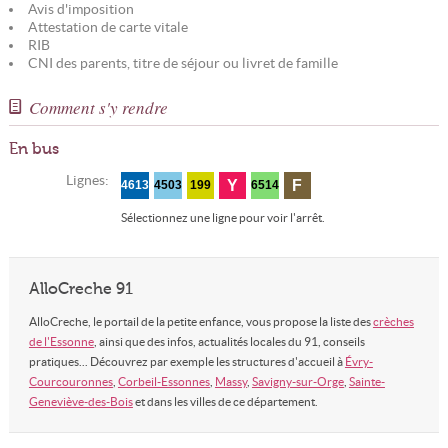
Avis d'imposition
Attestation de carte vitale
RIB
CNI des parents, titre de séjour ou livret de famille
Comment s'y rendre
En bus
Lignes:
Y
F
4613
4503
199
6514
Sélectionnez une ligne pour voir l'arrêt.
AlloCreche 91
AlloCreche, le portail de la petite enfance, vous propose la liste des
crèches
de l'Essonne
, ainsi que des infos, actualités locales du 91, conseils
pratiques... Découvrez par exemple les structures d'accueil à
Évry-
Courcouronnes
,
Corbeil-Essonnes
,
Massy
,
Savigny-sur-Orge
,
Sainte-
Geneviève-des-Bois
et dans les villes de ce département.