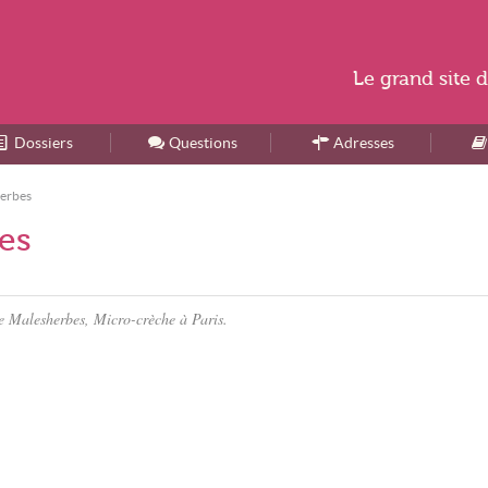
Le
grand site
d
Dossiers
Accueil
Questions
Adresses
herbes
es
de Malesherbes, Micro-crèche à Paris.