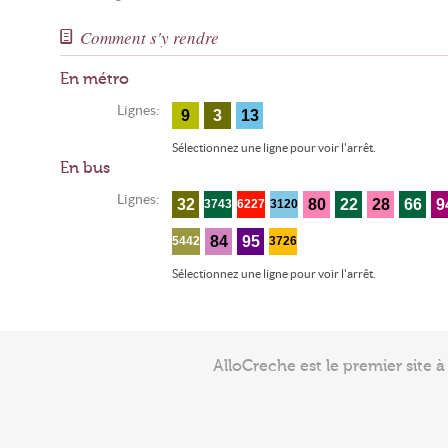
Comment s'y rendre
En métro
Lignes:
9
3
13
Sélectionnez une ligne pour voir l'arrêt.
En bus
Lignes:
32
80
22
28
66
9
3743
6227
3120
84
95
5442
3726
Sélectionnez une ligne pour voir l'arrêt.
AlloCreche est le premier site 