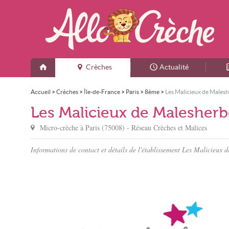
Crèches
Actualité
Accueil
>
Crèches
>
Île-de-France
>
Paris
>
8ème
>
Les Malicieux de Males
Les Malicieux de Malesherb
Micro-crèche à
Paris
(
75008
) - Réseau
Crèches et Malices
Informations de contact et détails de l'établissement Les Malicieux 