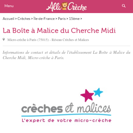
Menu
Accueil
>
Crèches
>
Île-de-France
>
Paris
>
15ème
>
La Boîte à Malice du Cherche Midi
La Boîte à Malice du Cherche Midi
Micro-crèche à
Paris
(
75015
) - Réseau
Crèches et Malices
Informations de contact et détails de l'établissement La Boîte à Malice du
Cherche Midi, Micro-crèche à Paris.