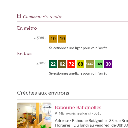
Comment s'y rendre
En métro
Lignes:
10
10
Sélectionnez une ligne pour voir l'arrêt.
En bus
Lignes:
22
62
72
88
30
5442
169
Sélectionnez une ligne pour voir l'arrêt.
Crèches aux environs
Baboune Batignolles
Micro-crèche à
Paris
(
75015
)
Adresse :
Baboune Batignolles
35 rue Br
Horaires :
Du lundi au vendredi de 08h3