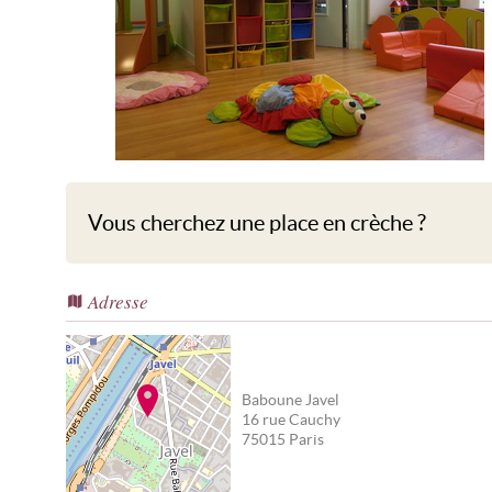
Baboune Javel
Vous cherchez une place en crèche ?
Adresse
Baboune Javel
16 rue Cauchy
75015
Paris