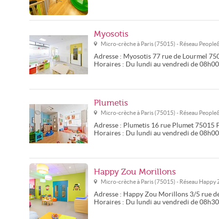
Myosotis
Micro-crèche à
Paris
(
75015
) - Réseau
People
Adresse :
Myosotis
77 rue de Lourmel
75
Horaires :
Du lundi au vendredi de 08h0
Plumetis
Micro-crèche à
Paris
(
75015
) - Réseau
People
Adresse :
Plumetis
16 rue Plumet
75015
Horaires :
Du lundi au vendredi de 08h0
Happy Zou Morillons
Micro-crèche à
Paris
(
75015
) - Réseau
Happy 
Adresse :
Happy Zou Morillons
3/5 rue d
Horaires :
Du lundi au vendredi de 08h3