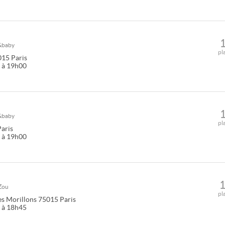
&baby
pl
015
Paris
0 à 19h00
&baby
pl
Paris
0 à 19h00
Zou
pl
es Morillons
75015
Paris
0 à 18h45