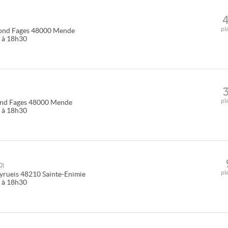
pl
ond Fages
48000
Mende
0 à 18h30
pl
nd Fages
48000
Mende
0 à 18h30
0
)
pl
yrueis
48210
Sainte-Enimie
0 à 18h30