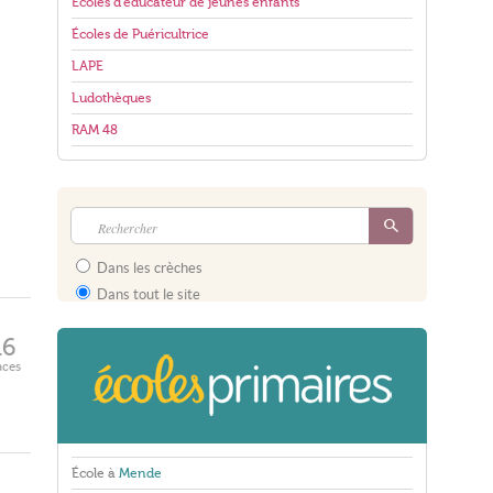
Écoles d'éducateur de jeunes enfants
Écoles de Puéricultrice
LAPE
Ludothèques
RAM 48
Dans les crèches
Dans tout le site
16
aces
École à
Mende