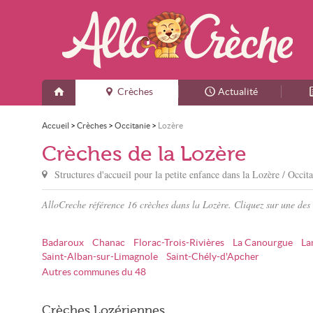
Crèches
Actualité
Accueil
>
Crèches
>
Occitanie
>
Lozère
Crèches de la Lozère
Structures d'accueil pour la petite enfance dans
la Lozère
/ Occit
AlloCreche référence 16 crèches dans la Lozère. Cliquez sur une des
Badaroux
Chanac
Florac-Trois-Rivières
La Canourgue
La
Saint-Alban-sur-Limagnole
Saint-Chély-d'Apcher
Autres communes du 48
Crèches Lozériennes