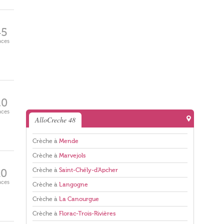
45
aces
20
aces
AlloCreche 48
Crèche à
Mende
Crèche à
Marvejols
Crèche à
Saint-Chély-d'Apcher
10
aces
Crèche à
Langogne
Crèche à
La Canourgue
Crèche à
Florac-Trois-Rivières