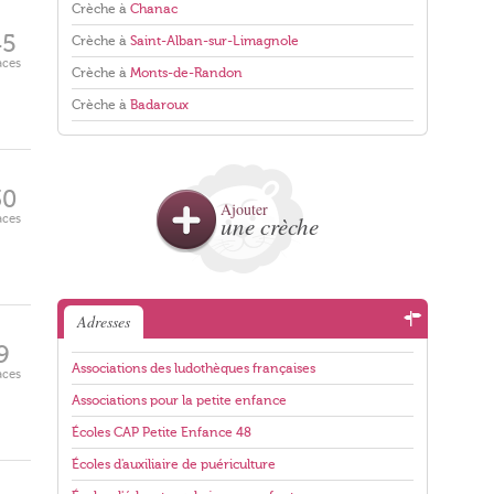
Crèche à
Chanac
45
Crèche à
Saint-Alban-sur-Limagnole
aces
Crèche à
Monts-de-Randon
Crèche à
Badaroux
30
Ajouter
aces
une crèche
Adresses
9
Associations des ludothèques françaises
aces
Associations pour la petite enfance
Écoles CAP Petite Enfance 48
Écoles d'auxiliaire de puériculture