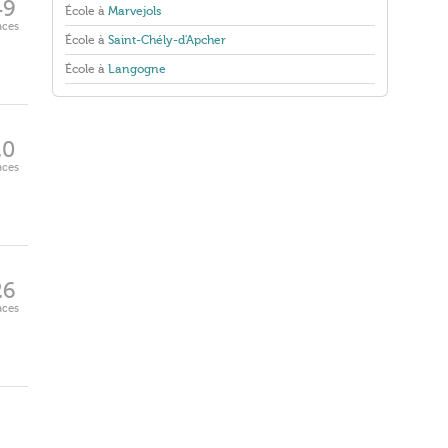
49
École à
Marvejols
aces
École à
Saint-Chély-d'Apcher
École à
Langogne
20
aces
26
aces