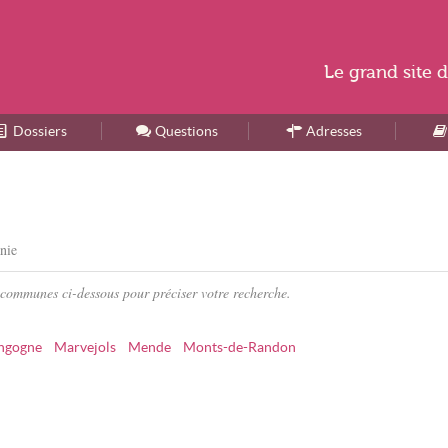
Le
grand site
d
Dossiers
Accueil
Questions
Adresses
anie
 communes ci-dessous pour préciser votre recherche.
ngogne
Marvejols
Mende
Monts-de-Randon