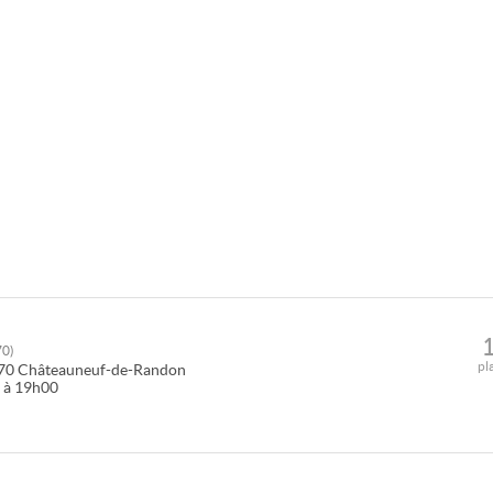
70
)
pl
70
Châteauneuf-de-Randon
0 à 19h00