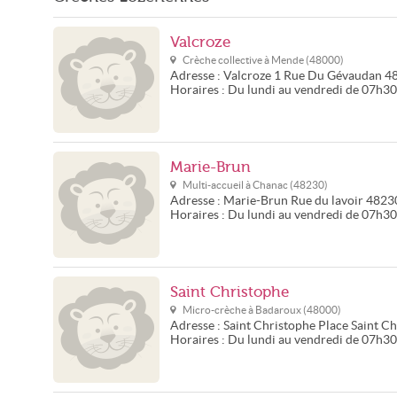
Valcroze
Crèche collective à
Mende
(
48000
)
Adresse :
Valcroze
1 Rue Du Gévaudan
4
Horaires :
Du lundi au vendredi de 07h3
Marie-Brun
Multi-accueil à
Chanac
(
48230
)
Adresse :
Marie-Brun
Rue du lavoir
4823
Horaires :
Du lundi au vendredi de 07h3
Saint Christophe
Micro-crèche à
Badaroux
(
48000
)
Adresse :
Saint Christophe
Place Saint C
Horaires :
Du lundi au vendredi de 07h3