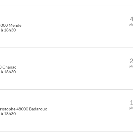
pl
8000
Mende
0 à 18h30
pl
0
Chanac
0 à 18h30
pl
hristophe
48000
Badaroux
0 à 18h30