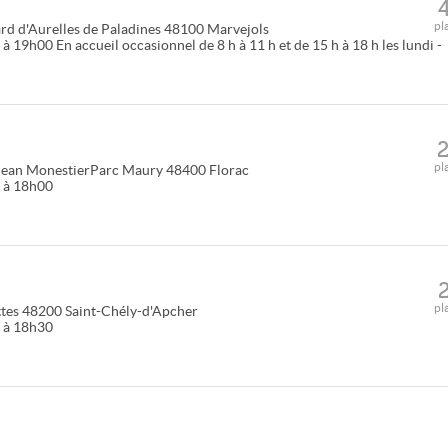
pl
rd d'Aurelles de Paladines
48100
Marvejols
 19h00 En accueil occasionnel de 8 h à 11 h et de 15 h à 18 h les lundi -
pl
Jean MonestierParc Maury
48400
Florac
0 à 18h00
pl
tes
48200
Saint-Chély-d'Apcher
0 à 18h30