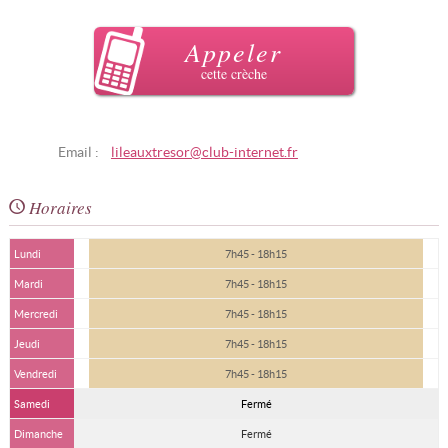
Appeler
cette crèche
Email :
lileauxtresor@club-internet.fr
Horaires
Lundi
7h45 - 18h15
Mardi
7h45 - 18h15
Mercredi
7h45 - 18h15
Jeudi
7h45 - 18h15
Vendredi
7h45 - 18h15
Samedi
Fermé
Dimanche
Fermé