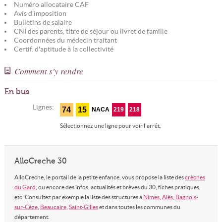
Numéro allocataire CAF
Avis d'imposition
Bulletins de salaire
CNI des parents, titre de séjour ou livret de famille
Coordonnées du médecin traitant
Certif. d'aptitude à la collectivité
Comment s'y rendre
En bus
Lignes:
74
15
NACA
219
218
Sélectionnez une ligne pour voir l'arrêt.
AlloCreche 30
AlloCreche, le portail de la petite enfance, vous propose la liste des
crèches
du Gard
, ou encore des infos, actualités et brèves du 30, fiches pratiques,
etc. Consultez par exemple la liste des structures à
Nîmes
,
Alès
,
Bagnols-
sur-Cèze
,
Beaucaire
,
Saint-Gilles
et dans toutes les communes du
département.