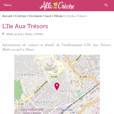
Menu
Accueil
>
Crèches
>
Occitanie
>
Gard
>
Nîmes
>
L'Ile Aux Trésors
L'Ile Aux Trésors
Multi-accueil à
Nîmes
(
30900
)
Informations de contact et détails de l'établissement L'Ile Aux Trésors,
Multi-accueil à Nîmes.