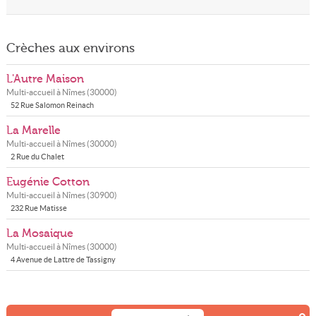
Crèches aux environs
L'Autre Maison
Multi-accueil à
Nîmes
(
30000
)
52 Rue Salomon Reinach
La Marelle
Multi-accueil à
Nîmes
(
30000
)
2 Rue du Chalet
Eugénie Cotton
Multi-accueil à
Nîmes
(
30900
)
232 Rue Matisse
La Mosaique
Multi-accueil à
Nîmes
(
30000
)
4 Avenue de Lattre de Tassigny