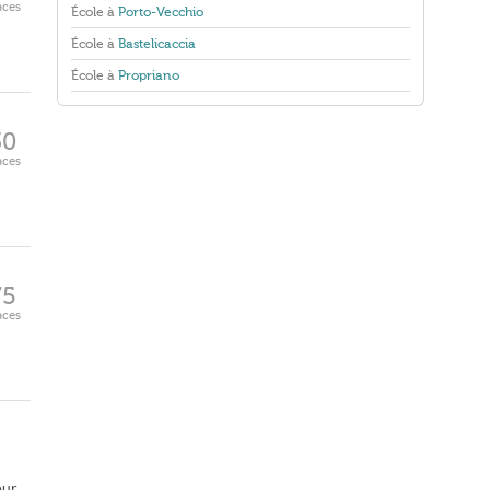
aces
École à
Porto-Vecchio
École à
Bastelicaccia
École à
Propriano
30
aces
75
aces
our