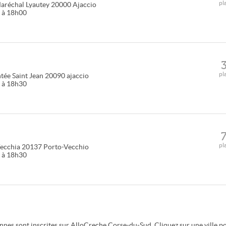
pl
aréchal Lyautey
20000
Ajaccio
0 à 18h00
pl
tée Saint Jean
20090
ajaccio
0 à 18h30
pl
ecchia
20137
Porto-Vecchio
0 à 18h30
nnes sont inscrites sur AlloCreche Corse-du-Sud. Cliquez sur une ville p