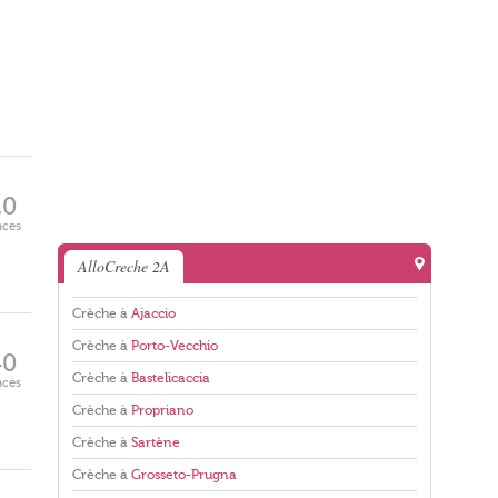
20
aces
AlloCreche 2A
Crèche à
Ajaccio
Crèche à
Porto-Vecchio
40
Crèche à
Bastelicaccia
aces
Crèche à
Propriano
Crèche à
Sartène
Crèche à
Grosseto-Prugna