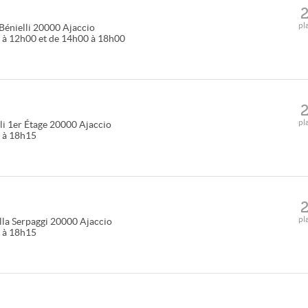
pl
énielli
20000
Ajaccio
 à 12h00 et de 14h00 à 18h00
pl
i 1er Étage
20000
Ajaccio
0 à 18h15
pl
lla Serpaggi
20000
Ajaccio
0 à 18h15