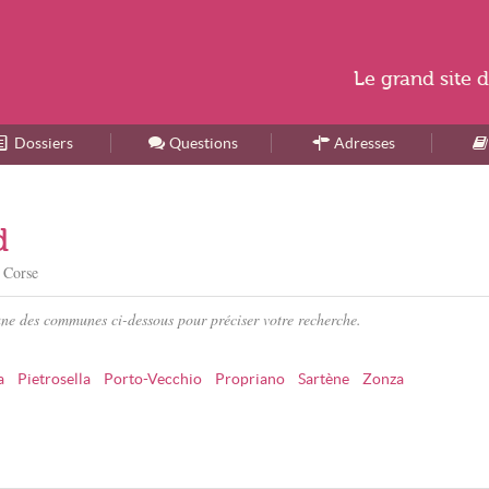
Le
grand site
d
Dossiers
Accueil
Questions
Adresses
d
/ Corse
une des communes ci-dessous pour préciser votre recherche.
a
Pietrosella
Porto-Vecchio
Propriano
Sartène
Zonza