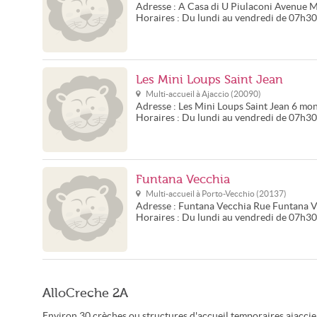
Adresse :
A Casa di U Piulaconi
Avenue M
Horaires :
Du lundi au vendredi de 07h3
Les Mini Loups Saint Jean
Multi-accueil à
Ajaccio
(
20090
)
Adresse :
Les Mini Loups Saint Jean
6 mon
Horaires :
Du lundi au vendredi de 07h3
Funtana Vecchia
Multi-accueil à
Porto-Vecchio
(
20137
)
Adresse :
Funtana Vecchia
Rue Funtana V
Horaires :
Du lundi au vendredi de 07h3
AlloCreche 2A
Environ 30 crèches ou structures d'accueil temporaires ajaccie