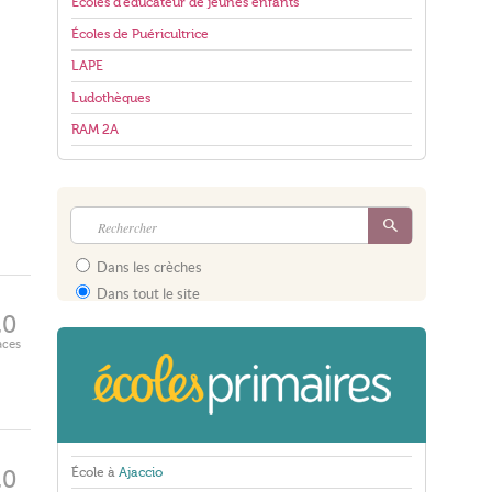
Écoles d'éducateur de jeunes enfants
Écoles de Puéricultrice
LAPE
Ludothèques
RAM 2A
Dans les crèches
Dans tout le site
20
aces
École à
Ajaccio
20