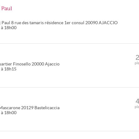
 Paul
t Paul
8 rue des tamaris résidence 1er consul
20090
AJACCIO
0 à 18h00
pl
artier Finosello
20000
Ajaccio
0 à 18h15
pl
 Mascarone
20129
Bastelicaccia
0 à 18h00